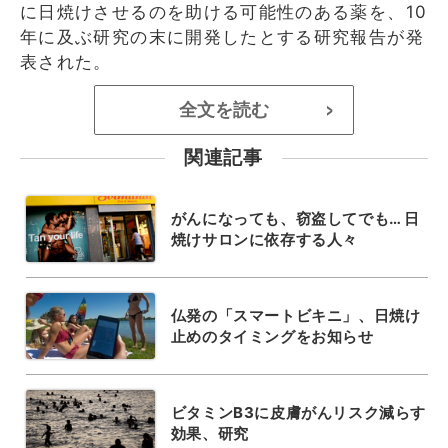
に日焼けさせるのを助ける可能性のある薬を、10
年に及ぶ研究の末に開発したとする研究報告が発
表された。
全文を読む
>
関連記事
がんになっても、窃盗してでも… 日
焼けサロンに依存する人々
仏発の「スマートビキニ」、日焼け
止めのタイミングをお知らせ
ビタミンB3に皮膚がんリスク減らす
効果、研究