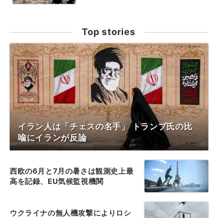
Top stories
イラン人は「チェスの名手」 トランプ氏の比
喩にイランが反論
西欧の6月と7月の暑さは観測史上最
高を記録、EU気候監視機関
ウクライナの無人機攻撃によりロシ