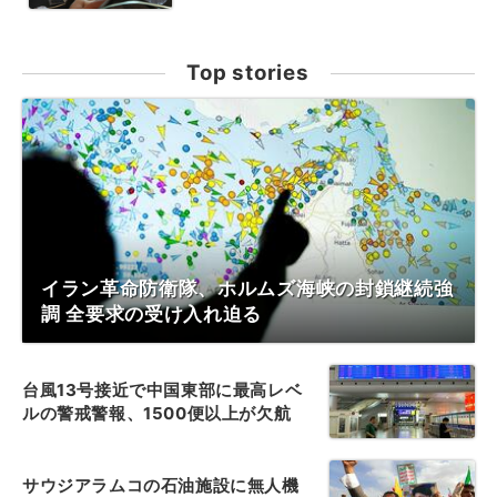
Top stories
イラン革命防衛隊、ホルムズ海峡の封鎖継続強
調 全要求の受け入れ迫る
台風13号接近で中国東部に最高レベ
ルの警戒警報、1500便以上が欠航
サウジアラムコの石油施設に無人機