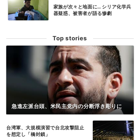
家族が次々と地面に… シリア化学兵
器疑惑、被害者が語る惨劇
Top stories
急進左派台頭、米民主党内の分断浮き彫りに
台湾軍、大規模演習で台北攻撃阻止
を想定し「橋封鎖」