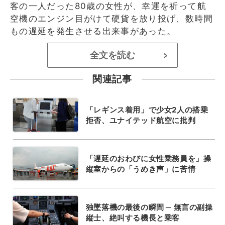
客の一人だった80歳の女性が、幸運を祈って航
空機のエンジン目がけて硬貨を放り投げ、数時間
もの遅延を発生させる出来事があった。
全文を読む
>
関連記事
「レギンス着用」で少女2人の搭乗
拒否、ユナイテッド航空に批判
「遅延のおわびに女性乗務員を」操
縦室からの「うめき声」に苦情
独墜落機の最後の瞬間 ─ 無言の副操
縦士、絶叫する機長と乗客