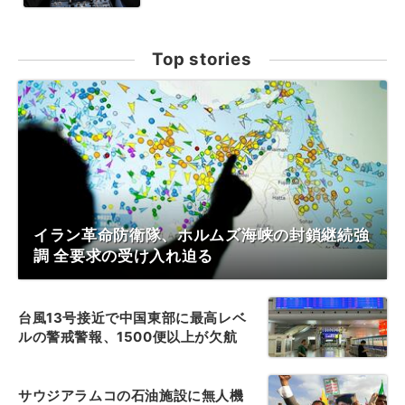
Top stories
イラン革命防衛隊、ホルムズ海峡の封鎖継続強
調 全要求の受け入れ迫る
台風13号接近で中国東部に最高レベ
ルの警戒警報、1500便以上が欠航
サウジアラムコの石油施設に無人機