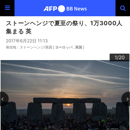
ストーンヘンジで夏至の祭り、1万3000人
集まる 英
2017年6月22日 11:13
発信地：ストーンヘンジ/英国 [
ヨーロッパ
英国
]
20
10
13
14
16
19
12
15
17
18
11
3
4
6
9
2
5
7
8
1
/20
/20
/20
/20
/20
/20
/20
/20
/20
/20
/20
/20
/20
/20
/20
/20
/20
/20
/20
/20