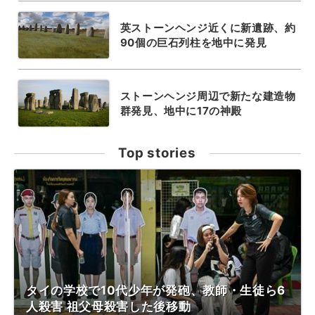
英ストーンヘンジ近くに新遺跡、約
90個の巨石列柱を地中に発見
ストーンヘンジ周辺で新たな建造物
群発見、地中に17の神殿
Top stories
タイの学校で10代少年が発砲、教師・生徒ら6
人殺害 祖父母殺害した後移動