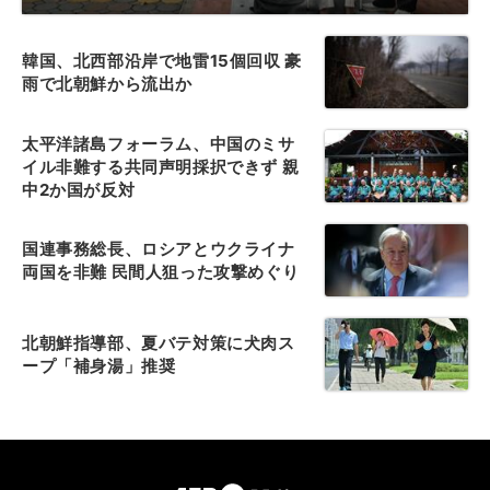
韓国、北西部沿岸で地雷15個回収 豪
雨で北朝鮮から流出か
太平洋諸島フォーラム、中国のミサ
イル非難する共同声明採択できず 親
中2か国が反対
国連事務総長、ロシアとウクライナ
両国を非難 民間人狙った攻撃めぐり
北朝鮮指導部、夏バテ対策に犬肉ス
ープ「補身湯」推奨