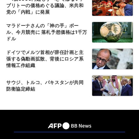
ブリトーの価格めぐる議論、米共和
党の「内戦」に発展
マラドーナさんの「神の手」ボー
ル、今月競売に 落札予想価格は1千万
ドル
ドイツでメルツ首相が辞任計画と主
張する偽動画拡散、背後にロシア系
情報工作組織
サウジ、トルコ、パキスタンが共同
防衛協定締結