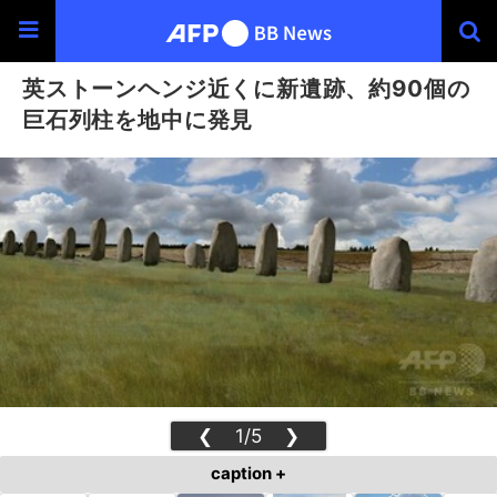
英ストーンヘンジ近くに新遺跡、約90個の
巨石列柱を地中に発見
❮
1/5
❯
caption +