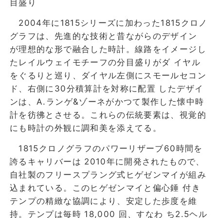
目盛り
2004年に1815シリーズに加わった1815クロノ
グラフは、先進的な技術と昔ながらのデザイン
が理想的な形で融合した時計。線路をイメージし
たレイルウェイモチーフの分目盛りがダ イヤル
をぐるりと巡り、ダイヤル左側にスモールセコン
ド、右側に30分積算計を対称に配置 したデザイ
ンは、A.ランゲ&ゾーネがかつて製作した懐中時
計を彷彿とさせる。これらの伝統要素は、視覚的
にも時計の外観に調和美を添えてる。
1815クロノグラフのパワーリザーブ60時間を
誇るキャリバーは 2010年に開発されたもので、
自社製のフリースプラング式ヒゲゼンマイが組み
込まれている。このヒゲゼンマイと偏心錘 付き
テンプの精緻な協調により、安定した歩度を維
持。テンプは毎時 18,000 回、すなわ ち2.5ヘル