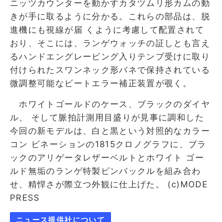
ニッツカウンターを動かすカタツムリ形カムの動
きが手に取るように分かる。これらの部品は、脱
進機にも視線が届 くように考慮して配置されて
おり、そこには、ランゲウォッチの証しとも言え
るハンドエングレービング入りテンプ受けに取り
付けられたスワンネック形バネで保持されている
微調整可能なビートエラー補正装置が覗く。
ホワイトゴールドのケース、ブラックのダイヤ
ル、 そして脈拍計測用目盛りが見事に調和した
今回の新モデルは、白と黒という対照的なカラー
コン ビネーションの1815クロノグラフに、ブラ
ックのアリゲータレザーベルトとホワイト ゴー
ルド無垢のランゲ特製ピンバックルを組み合わ
せ、精悍さが際立つ外観に仕上げた。 (c)MODE
PRESS
ニュース提供社について