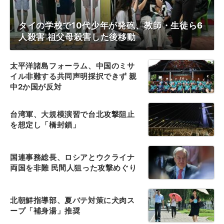
タイの学校で10代少年が発砲、教師・生徒ら6
人殺害 祖父母殺害した後移動
太平洋諸島フォーラム、中国のミサ
イル非難する共同声明採択できず 親
中2か国が反対
台湾軍、大規模演習で台北攻撃阻止
を想定し「橋封鎖」
国連事務総長、ロシアとウクライナ
両国を非難 民間人狙った攻撃めぐり
北朝鮮指導部、夏バテ対策に犬肉ス
ープ「補身湯」推奨