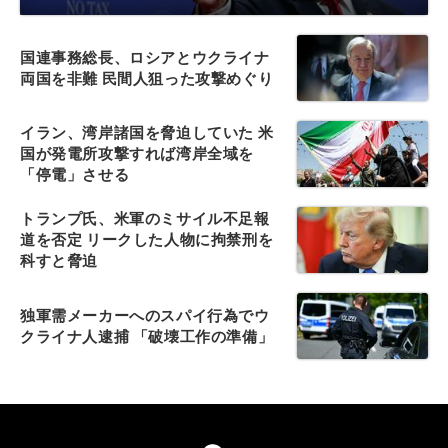
国連事務総長、ロシアとウクライナ
両国を非難 民間人狙った攻撃めぐり
イラン、湾岸諸国を脅迫していた 米
国が発電所攻撃すれば湾岸全域を
「停電」させる
トランプ氏、米軍のミサイル不足報
道を否定 リークした人物に拘禁刑を
科すと脅迫
独軍需メーカーへのスパイ行為でウ
クライナ人逮捕 「破壊工作の準備」