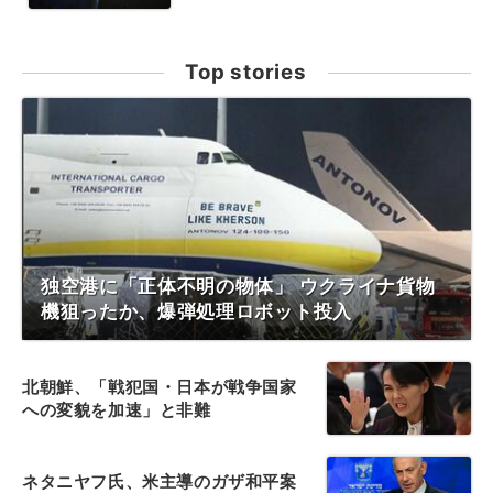
Top stories
独空港に「正体不明の物体」 ウクライナ貨物
機狙ったか、爆弾処理ロボット投入
北朝鮮、「戦犯国・日本が戦争国家
への変貌を加速」と非難
ネタニヤフ氏、米主導のガザ和平案