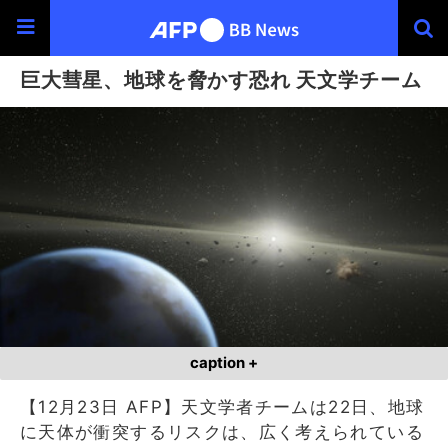
巨大彗星、地球を脅かす恐れ 天文学チーム
caption +
【12月23日 AFP】天文学者チームは22日、地球
に天体が衝突するリスクは、広く考えられている