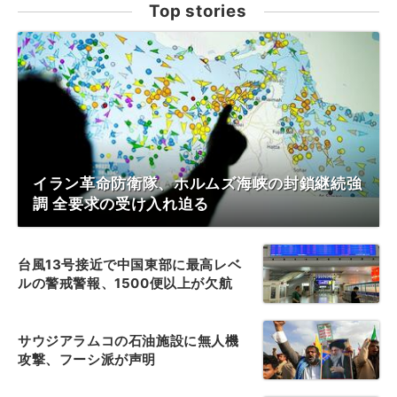
Top stories
イラン革命防衛隊、ホルムズ海峡の封鎖継続強
調 全要求の受け入れ迫る
台風13号接近で中国東部に最高レベ
ルの警戒警報、1500便以上が欠航
サウジアラムコの石油施設に無人機
攻撃、フーシ派が声明