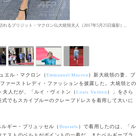
れるブリジット・マクロン仏大統領夫人（2017年5月25日撮影）。
ュエル・マクロン（
）
新大統領の妻、
ブ
Emmanuel Macron
なファーストレディ・ファッションを披露した。大統領と
ット夫人だが、「ルイ・ヴィトン（
）」をさら
Louis Vuitton
任式でもスカイブルーのクレープドレスを着用して大いに
ベルギー・ブリュッセル（
）で着用したのは、「ル
Brussels
ウエストのベルトがポイントの一着だ。またベルギーブラ