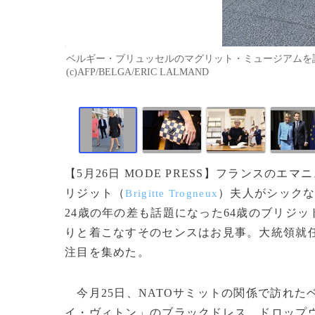
ベルギー・ブリュッセルのマグリット・ミュージアムを訪
(c)AFP/BELGA/ERIC LALMAND
【5月26日 MODE PRESS】フランスの
エマニ
リジット（
）
夫人がシック
Brigitte Trogneux
24歳の年の差も話題になった64歳のブリジ
りと着こなすそのセンスはお見事。大統領就
注目を集めた。
今月25日、NATOサミットの関係で訪れた
イ・ヴィトン」のブラックドレス。ドロップ