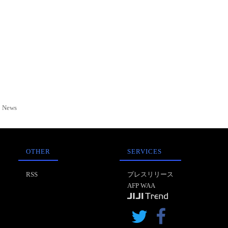
News
OTHER
SERVICES
RSS
プレスリリース
AFP WAA