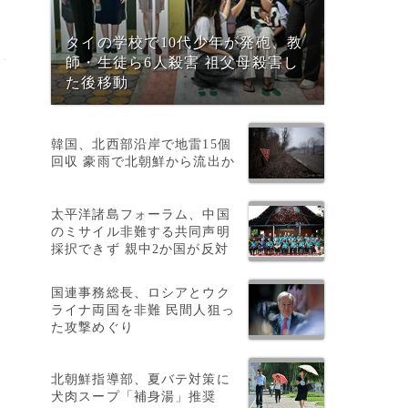
タイの学校で10代少年が発砲、教
師・生徒ら6人殺害 祖父母殺害し
た後移動
韓国、北西部沿岸で地雷15個
回収 豪雨で北朝鮮から流出か
太平洋諸島フォーラム、中国
のミサイル非難する共同声明
採択できず 親中2か国が反対
の
国連事務総長、ロシアとウク
ライナ両国を非難 民間人狙っ
た攻撃めぐり
北朝鮮指導部、夏バテ対策に
犬肉スープ「補身湯」推奨