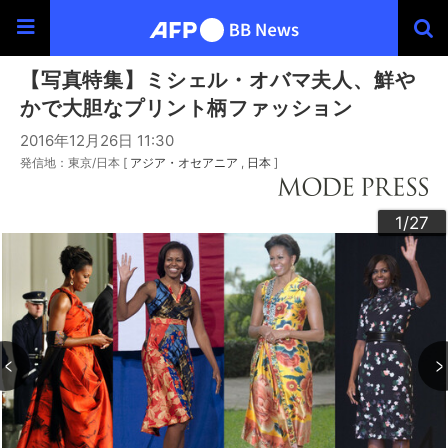
【写真特集】ミシェル・オバマ夫人、鮮や
かで大胆なプリント柄ファッション
2016年12月26日 11:30
発信地：東京/日本 [
アジア・オセアニア
日本
]
20
23
24
26
22
25
27
10
13
14
16
19
12
15
17
18
21
11
3
4
6
9
2
5
7
8
1
/27
/27
/27
/27
/27
/27
/27
/27
/27
/27
/27
/27
/27
/27
/27
/27
/27
/27
/27
/27
/27
/27
/27
/27
/27
/27
/27