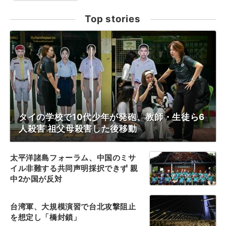
Top stories
タイの学校で10代少年が発砲、教師・生徒ら6
人殺害 祖父母殺害した後移動
太平洋諸島フォーラム、中国のミサ
イル非難する共同声明採択できず 親
中2か国が反対
台湾軍、大規模演習で台北攻撃阻止
を想定し「橋封鎖」