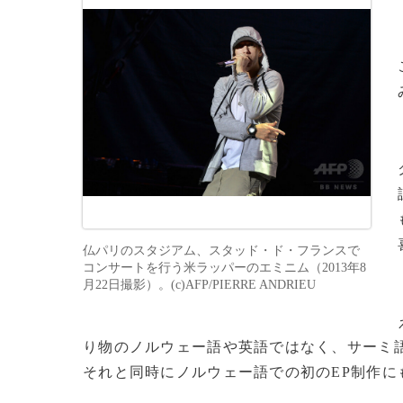
仏パリのスタジアム、スタッド・ド・フランスで
コンサートを行う米ラッパーのエミニム（2013年8
月22日撮影）。(c)AFP/PIERRE ANDRIEU
り物のノルウェー語や英語ではなく、サーミ
それと同時にノルウェー語での初のEP制作に