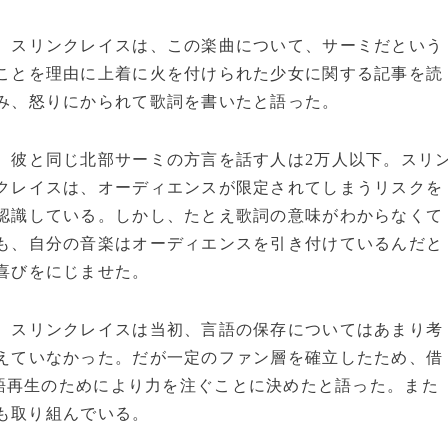
スリンクレイスは、この楽曲について、サーミだという
ことを理由に上着に火を付けられた少女に関する記事を読
み、怒りにかられて歌詞を書いたと語った。
彼と同じ北部サーミの方言を話す人は2万人以下。スリ
クレイスは、オーディエンスが限定されてしまうリスクを
認識している。しかし、たとえ歌詞の意味がわからなくて
も、自分の音楽はオーディエンスを引き付けているんだと
喜びをにじませた。
スリンクレイスは当初、言語の保存についてはあまり考
えていなかった。だが一定のファン層を確立したため、借
語再生のためにより力を注ぐことに決めたと語った。また
も取り組んでいる。