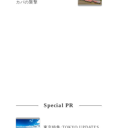
カバの襲撃
Special PR
東京特集:TOKYO UPDATES