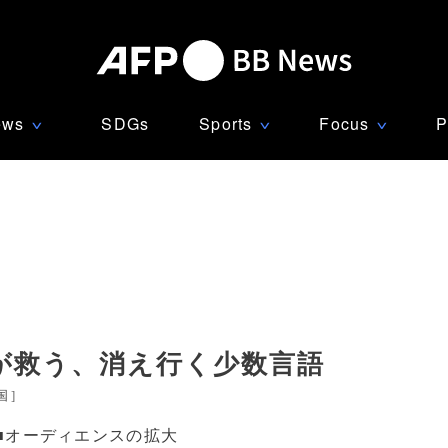
ews
SDGs
Sports
Focus
P
∨
∨
∨
が救う、消え行く少数言語
国
]
■オーディエンスの拡大