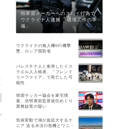
独軍需メーカーへのスパイ行為で
ウクライナ人逮捕 「破壊工作の準
備」
ウクライナの無人機605機撃
墜、ロシア国防省
パレスチナ人と衝突したイス
ラエル人入植者、「フレンド
リーファイア」で死亡した可
能性
>
韓国サッカー協会を家宅捜
索、洪明甫前監督就任めぐり
業務妨害の疑い
気候変動で湖が急拡大するケ
ニア 迫る水没の危機とワニ・