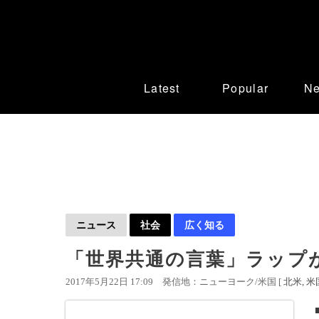
Latest
Popular
N
ニュース
社会
広く知る
「世界共通の言葉」ラップ
2017年5月22日 17:09
発信地：ニューヨーク/米国 [
北米
米