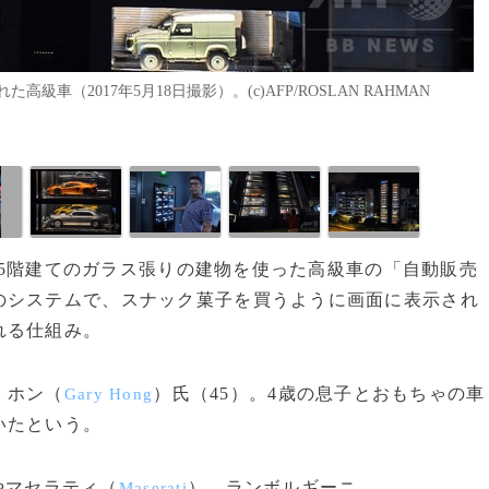
（2017年5月18日撮影）。(c)AFP/ROSLAN RAHMAN
、15階建てのガラス張りの建物を使った高級車の「自動販売
のシステムで、スナック菓子を買うように画面に表示され
れる仕組み。
・ホン（
）氏（45）。4歳の息子とおもちゃの車
Gary Hong
いたという。
やマセラティ（
）、ランボルギーニ
Maserati