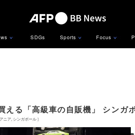
ews
SDGs
Sports
Focus
P
∨
∨
∨
買える「高級車の自販機」 シンガ
アニア
シンガポール
]