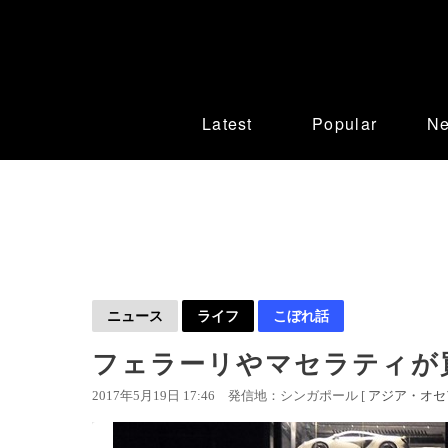
Latest
Popular
N
ニュース
ライフ
こぼれ話
フェラーリやマセラティが
2017年5月19日 17:46
発信地：シンガポール [
アジア・オセ