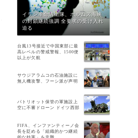
イラン革命防衛隊、ホルムズ海峡
の封鎖継続強調 全要求の受け入れ
迫る
台風13号接近で中国東部に最
高レベルの警戒警報、1500便
以上が欠航
サウジアラムコの石油施設に
無人機攻撃、フーシ派が声明
パトリオット保管の軍施設上
空に不審ドローン ドイツ西部
FIFA、インファンティーノ会
長を貶める「組織的かつ継続
的な妨害」を非難