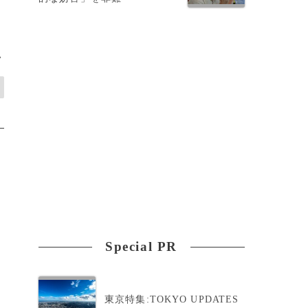
>
Special PR
東京特集:TOKYO UPDATES