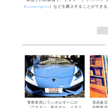
（
）などを購入することができる。(
Lamborghini
警察車両にランボルギーニの
英高級百
「ウラカン」新モデル、イタリ
自動販売