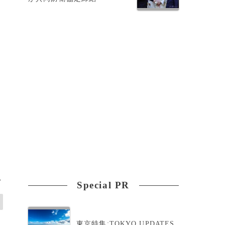
>
Special PR
東京特集:TOKYO UPDATES