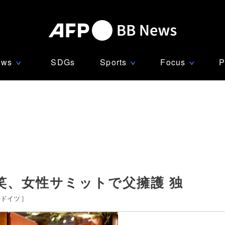
ews
SDGs
Sports
Focus
P
∨
∨
∨
笑、女性サミットで父擁護 独
ドイツ
]