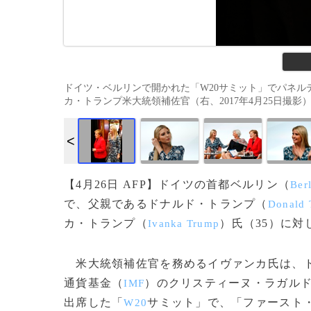
ドイツ・ベルリンで開かれた「W20サミット」でパネ
カ・トランプ米大統領補佐官（右、2017年4月25日撮影）。(c)
【4月26日 AFP】ドイツの首都ベルリン（
Ber
で、父親であるドナルド・トランプ（
Donald 
カ・トランプ（
）氏（35）に
Ivanka Trump
米大統領補佐官を務めるイヴァンカ氏は、
通貨基金（
）のクリスティーヌ・ラガル
IMF
出席した「
サミット」で、「ファースト
W20