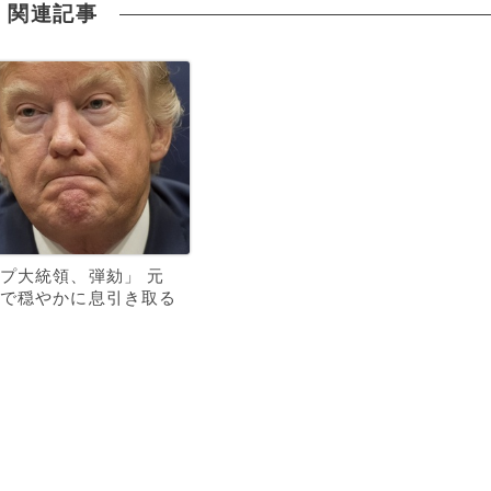
関連記事
プ大統領、弾劾」 元
で穏やかに息引き取る