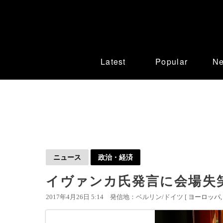
Latest
Popular
N
ニュース
政治・経済
イヴァンカ氏発言に会場失
2017年4月26日 5:14
発信地：ベルリン/ドイツ [
ヨーロッパ