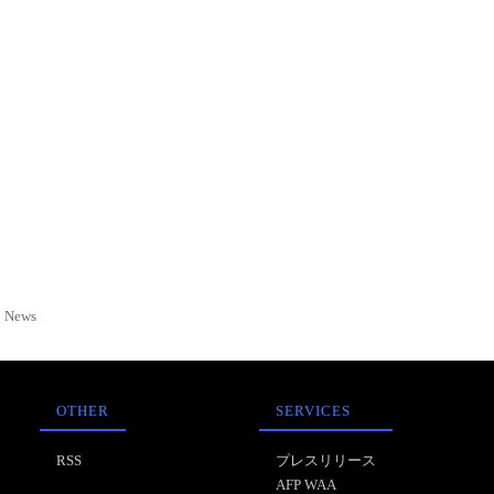
News
OTHER
SERVICES
RSS
プレスリリース
AFP WAA