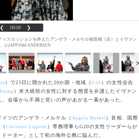
❮
10/10
❯
ルディスカッションを終えたアンゲラ・メルケル独首相（左）とイヴァン
AFP/Odd ANDERSEN
）で25日に開かれた20か国・地域（
）の女性会合
lin
G20
）米大統領の女性に対する態度を弁護したイヴァン
Trump
対し、会場から不満と笑いの声があがる一幕があった。
ドイツのアンゲラ・メルケル（
）首相、国際
Angela Merkel
ド（
）専務理事らG20の女性リーダーらが
Christine Lagarde
・ドーター」として初の海外公務に臨んだ。