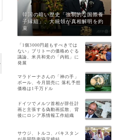
韓国の暗い歴史「強制的な国際養
子縁組」、大統領が真相解明を約
束
「1個3000円超もすべきでは
ない」ブリトーの価格めぐる
議論、米共和党の「内戦」に
発展
マラドーナさんの「神の手」
ボール、今月競売に 落札予想
価格は1千万ドル
ドイツでメルツ首相が辞任計
画と主張する偽動画拡散、背
後にロシア系情報工作組織
サウジ、トルコ、パキスタン
が共同防衛協定締結