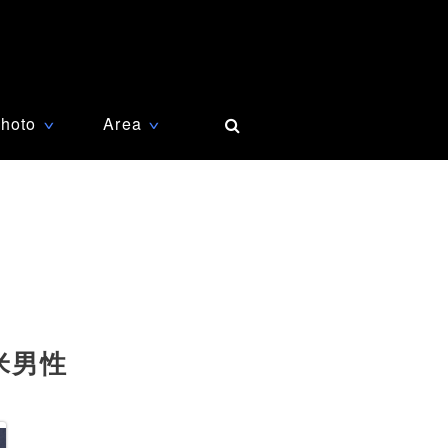
hoto
Area
∨
∨
米男性