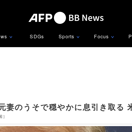
ews
SDGs
Sports
Focus
P
∨
∨
∨
元妻のうそで穏やかに息引き取る 
国
]