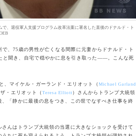
ムで、退役軍人支援プログラム改革法案に署名した直後のドナルド・ト
OEB
州で、75歳の男性が亡くなる間際に元妻からドナルド・ト
たと聞き、自宅で穏やかに息を引き取った――。こんな死
と、マイケル・ガーランド・エリオット（
Michael Garlan
ーザ・エリオット（
）さんからトランプ大統領
Teresa Elliott
後、「静かに最後の息をつき、この世でなすべき仕事を終
さんはトランプ大統領の当選に大きなショックを受けて
のうちに死を迎えられるよう、トランプ大統領が弾劾され