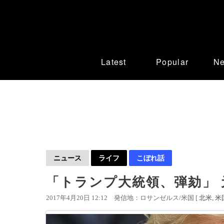
Latest
Popular
N
ニュース
ライフ
こぼれ話
「トランプ大統領、弾劾」 
2017年4月20日 12:12
発信地：ロサンゼルス/米国 [
北米
米