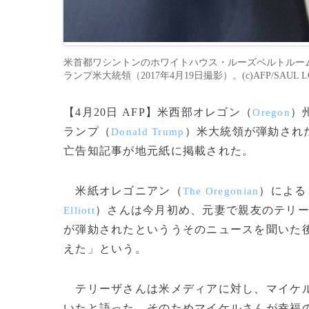
米首都ワシントンのホワイトハウス・ルーズベルトルー
ランプ米大統領（2017年4月19日撮影）。(c)AFP/SAUL L
【4月20日 AFP】米西部オレゴン（
）
Oregon
ランプ（
）米大統領が弾劾され
Donald Trump
亡告知記事が地元紙に掲載された。
米紙オレゴニアン（
）による
The Oregonian
）さんは今月初め、元妻で親友のテリ
Elliott
が弾劾されたといううそのニュースを聞いた
えた」という。
テリーザさんは米メディアに対し、マイケル
いたと語った。そのためマイケルさんが幸福