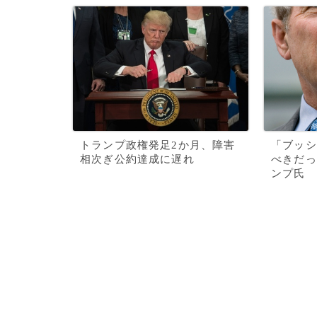
トランプ政権発足2か月、障害
「ブッシ
相次ぎ公約達成に遅れ
べきだっ
ンプ氏