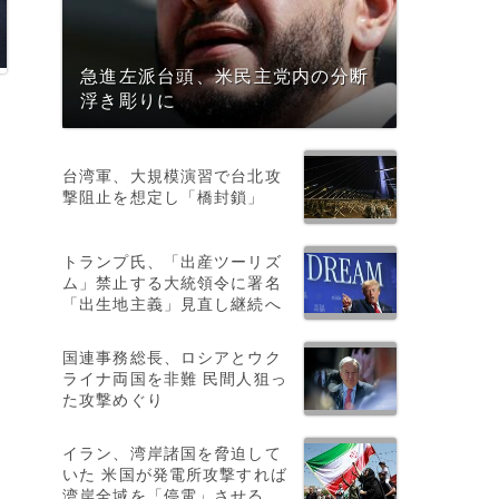
急進左派台頭、米民主党内の分断
浮き彫りに
台湾軍、大規模演習で台北攻
撃阻止を想定し「橋封鎖」
トランプ氏、「出産ツーリズ
ム」禁止する大統領令に署名
「出生地主義」見直し継続へ
d
国連事務総長、ロシアとウク
ライナ両国を非難 民間人狙っ
た攻撃めぐり
イラン、湾岸諸国を脅迫して
いた 米国が発電所攻撃すれば
湾岸全域を「停電」させる