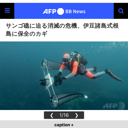
サンゴ礁に迫る消滅の危機、伊豆諸島式根
島に保全のカギ
❮
1/16
❯
caption +