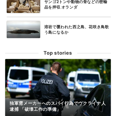
サンゴ2トンや動物の骨などの密輸
品を押収 オランダ
溶岩で覆われた西之島、花咲き鳥歌
う島になるか
Top stories
独軍需メーカーへのスパイ行為でウクライナ人
逮捕 「破壊工作の準備」