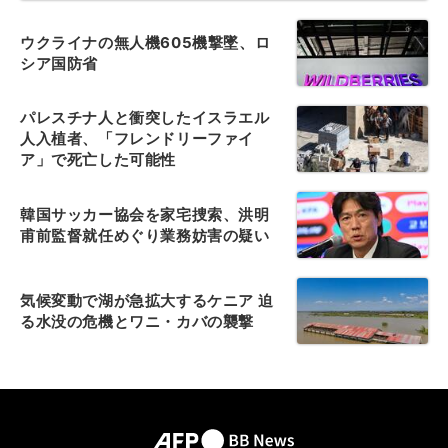
ウクライナの無人機605機撃墜、ロ
シア国防省
パレスチナ人と衝突したイスラエル
人入植者、「フレンドリーファイ
ア」で死亡した可能性
韓国サッカー協会を家宅捜索、洪明
甫前監督就任めぐり業務妨害の疑い
気候変動で湖が急拡大するケニア 迫
る水没の危機とワニ・カバの襲撃