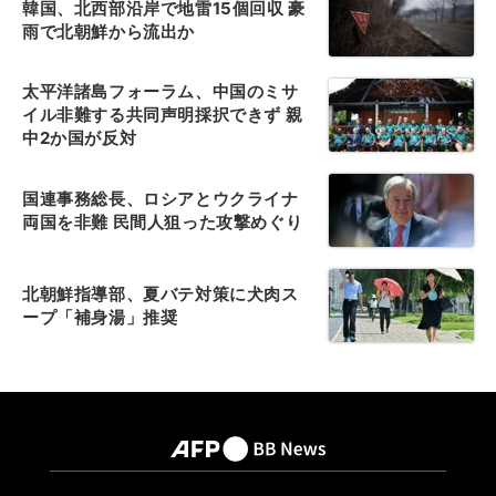
韓国、北西部沿岸で地雷15個回収 豪
雨で北朝鮮から流出か
太平洋諸島フォーラム、中国のミサ
イル非難する共同声明採択できず 親
中2か国が反対
国連事務総長、ロシアとウクライナ
両国を非難 民間人狙った攻撃めぐり
北朝鮮指導部、夏バテ対策に犬肉ス
ープ「補身湯」推奨