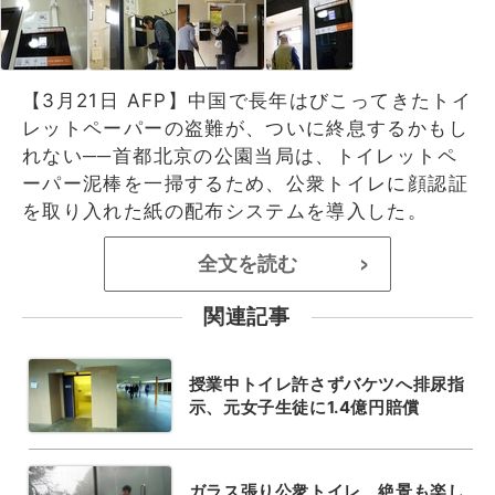
【3月21日 AFP】中国で長年はびこってきたトイ
レットペーパーの盗難が、ついに終息するかもし
れない──首都北京の公園当局は、トイレットペ
ーパー泥棒を一掃するため、公衆トイレに顔認証
を取り入れた紙の配布システムを導入した。
全文を読む
>
関連記事
授業中トイレ許さずバケツへ排尿指
示、元女子生徒に1.4億円賠償
ガラス張り公衆トイレ、絶景も楽し