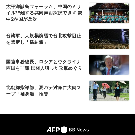
太平洋諸島フォーラム、中国のミサ
イル非難する共同声明採択できず 親
中2か国が反対
台湾軍、大規模演習で台北攻撃阻止
を想定し「橋封鎖」
国連事務総長、ロシアとウクライナ
両国を非難 民間人狙った攻撃めぐり
北朝鮮指導部、夏バテ対策に犬肉ス
ープ「補身湯」推奨