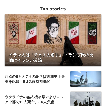
Top stories
イラン人は「チェスの名手」 トランプ氏の比
喩にイランが反論
西欧の6月と7月の暑さは観測史上最
高を記録、EU気候監視機関
ウクライナの無人機攻撃によりロシ
ア中部で12人死亡、39人負傷