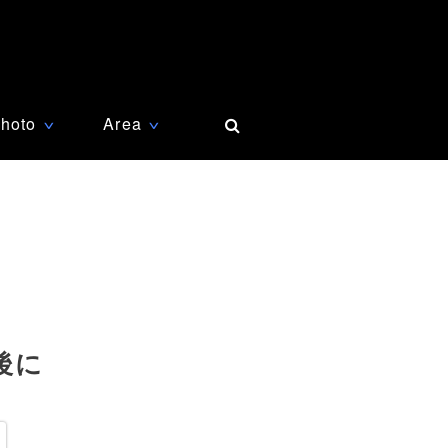
hoto
Area
∨
∨
後に