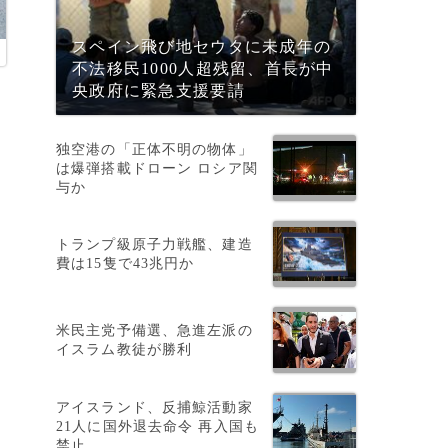
スペイン飛び地セウタに未成年の
不法移民1000人超残留、首長が中
央政府に緊急支援要請
独空港の「正体不明の物体」
は爆弾搭載ドローン ロシア関
与か
トランプ級原子力戦艦、建造
費は15隻で43兆円か
、
米民主党予備選、急進左派の
イスラム教徒が勝利
アイスランド、反捕鯨活動家
21人に国外退去命令 再入国も
禁止