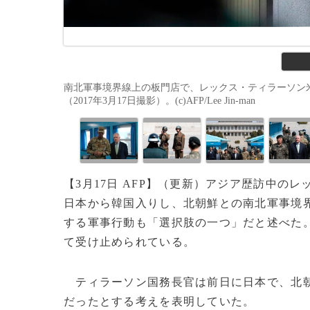
南北軍事境界線上の板門店で、レックス・ティラーソン
（2017年3月17日撮影）。(c)AFP/Lee Jin-man
【3月17日 AFP】（更新）アジア歴訪中の
日本から韓国入りし、北朝鮮との南北軍事境
する軍事行動も「選択肢の一つ」だと述べた
て受け止められている。
ティラーソン国務長官は前日に日本で、北朝
だったとする考えを表明していた。