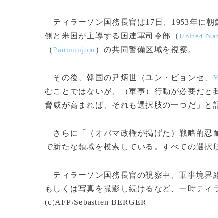
ティラーソン国務長官は17日、1953年に朝
側と米国が主導する国連軍司令部（
United Na
（
）の共同警備区域を視察。
Panmunjom
その後、韓国の尹炳世（ユン・ビョンセ、
Y
むことではないが、（軍事）行動が必要だと
脅威が高まれば、それも選択肢の一つだ」と
さらに「（オバマ政権が掲げた）戦略的忍耐
で新たな領域を模索している。すべての選択
ティラーソン国務長官の視察中、軍事境界線
もしくは写真を撮影し続けるなど、一時ティ
(c)AFP/Sebastien BERGER