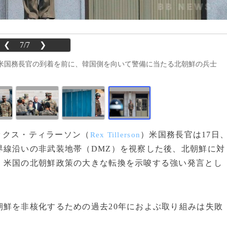
❮
7/7
❯
米国務長官の到着を前に、韓国側を向いて警備に当たる北朝鮮の兵士
レックス・ティラーソン（
）米国務長官は17日
Rex Tillerson
界線沿いの非武装地帯（DMZ）を視察した後、北朝鮮に対
。米国の北朝鮮政策の大きな転換を示唆する強い発言とし
鮮を非核化するための過去20年におよぶ取り組みは失敗