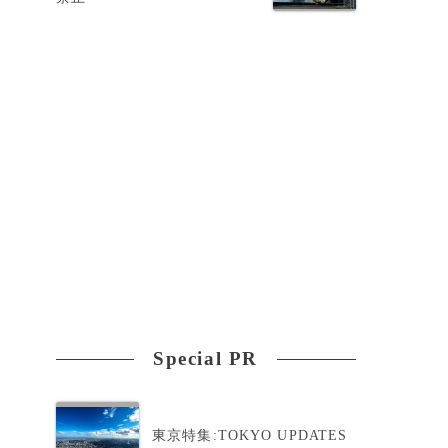
Special PR
像
東京特集:TOKYO UPDATES