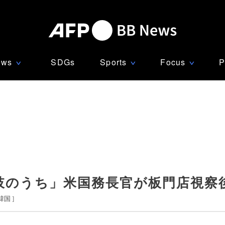
ews
SDGs
Sports
Focus
P
∨
∨
∨
肢のうち」米国務長官が板門店視察
韓国
]