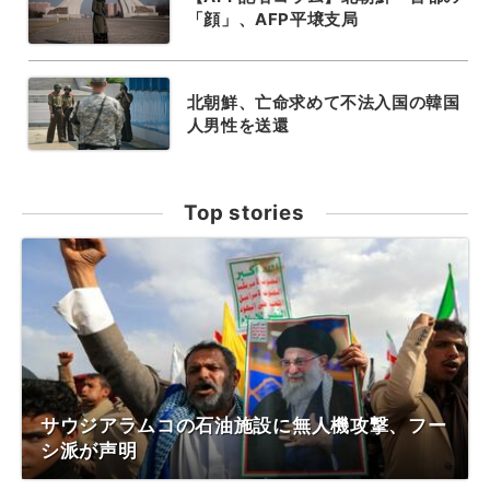
「顔」、AFP平壌支局
北朝鮮、亡命求めて不法入国の韓国
人男性を送還
Top stories
サウジアラムコの石油施設に無人機攻撃、フー
シ派が声明