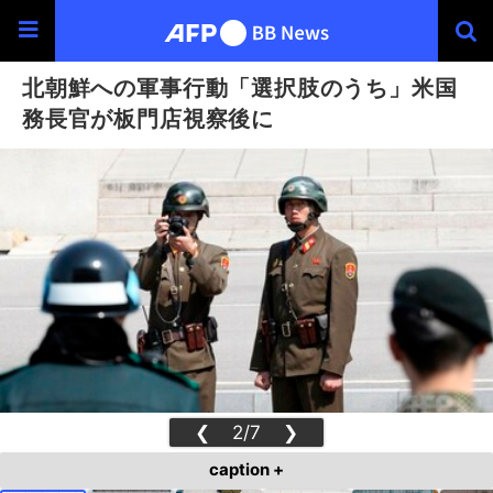
北朝鮮への軍事行動「選択肢のうち」米国
務長官が板門店視察後に
❮
2/7
❯
caption +