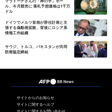
マラドーナさんの「神の手」ボー
ル、今月競売に 落札予想価格は1千万
ドル
ドイツでメルツ首相が辞任計画と主
張する偽動画拡散、背後にロシア系
情報工作組織
サウジ、トルコ、パキスタンが共同
防衛協定締結
サイトからのお知らせ
サイトに関するヘルプ
サイトに関するお問い合わせ