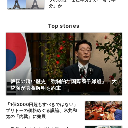
分」か
Top stories
韓国の暗い歴史「強制的な国際養子縁組」、大
統領が真相解明を約束
「1個3000円超もすべきではない」
ブリトーの価格めぐる議論、米共和
党の「内戦」に発展