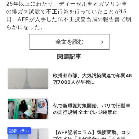
25年以上にわたり、ディーゼル車とガソリン車
の排ガス試験で不正行為を行っていたことが15
日、AFPが入手した仏不正捜査当局の報告書で明
らかになった。
全文を読む
>
関連記事
欧州都市部、大気汚染関連で年間46
万7000人が早死に
仏で新環境対策開始、パリで旧型車
の走行規制 全土でレジ袋禁止
【AFP記者コラム】気候変動、コッ
プの水は「まだ半分」か「もう半