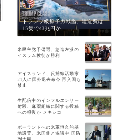
トランプ級原子力戦艦、建造費は
15隻で43兆円か
米民主党予備選、急進左派の
イスラム教徒が勝利
アイスランド、反捕鯨活動家
21人に国外退去命令 再入国も
禁止
生配信中のインフルエンサー
射殺、麻薬組織に関する投稿
細
への報復か メキシコ
ポーランドへの米軍恒久的基
地設置、米国側と協議中 国防
副大臣