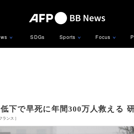
ews
SDGs
Sports
Focus
P
∨
∨
∨
低下で早死に年間300万人救える 
フランス
]