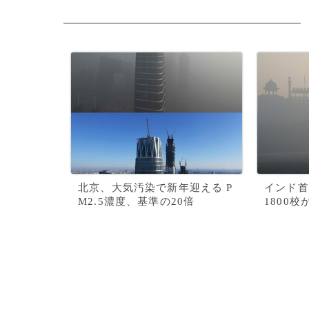
北京、大気汚染で新年迎える P
インド首
M2.5濃度、基準の20倍
1800校