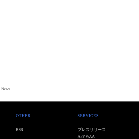
News
OTHER
SERVICES
RSS
プレスリリース
AFP WAA