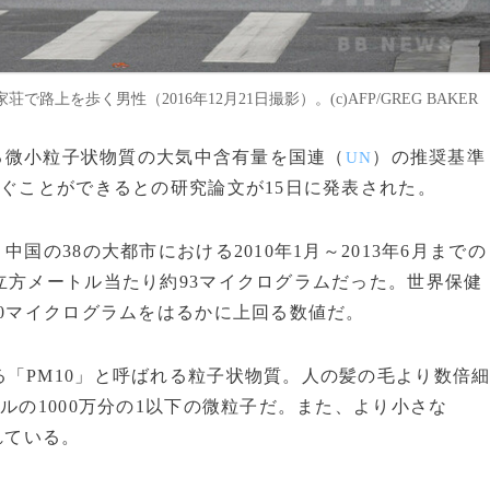
を歩く男性（2016年12月21日撮影）。(c)AFP/GREG BAKER
なる微小粒子状物質の大気中含有量を国連（
）の推奨基準
UN
防ぐことができるとの研究論文が15日に発表された。
国の38の大都市における2010年1月～2013年6月までの
立方メートル当たり約93マイクログラムだった。世界保健
20マイクログラムをはるかに上回る数値だ。
「PM10」と呼ばれる粒子状物質。人の髪の毛より数倍
ルの1000万分の1以下の微粒子だ。また、より小さな
れている。