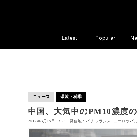
Latest
Popular
N
ニュース
環境・科学
中国、大気中のPM10濃度の
2017年3月15日 13:23
発信地：パリ/フランス [
ヨーロッパ