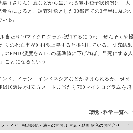
塵（さじん）嵐などから生まれる微小粒子状物質は、大
者らによると、調査対象とした38都市での3年半に及ぶ
でいる。
トル当たり10マイクログラム増加するにつれ、ぜんそくや
たりの死亡率が0.44％上昇すると推測している。研究結果
りのPM10濃度をWHOの基準値に下げれば、早死にする
る」ことになるという。
ンド、イラン、インドネシアなどが挙げられるが、例え
PM10濃度が1立方メートル当たり700マイクログラムを超
環境・科学 一覧へ
メディア・報道関係・法人の方向け 写真・動画 購入のお問合せ
>