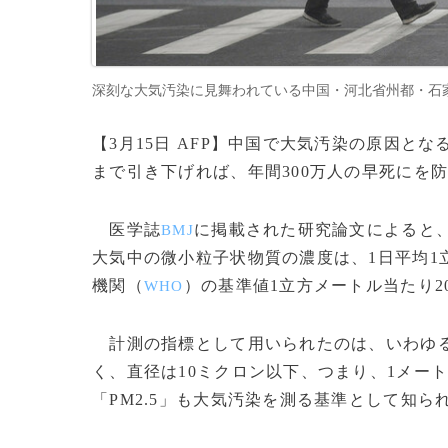
深刻な大気汚染に見舞われている中国・河北省州都・石家荘で路上
【3月15日 AFP】中国で大気汚染の原因と
まで引き下げれば、年間300万人の早死にを
医学誌
に掲載された研究論文によると、中
BMJ
大気中の微小粒子状物質の濃度は、1日平均1
機関（
）の基準値1立方メートル当たり
WHO
計測の指標として用いられたのは、いわゆる
く、直径は10ミクロン以下、つまり、1メート
「PM2.5」も大気汚染を測る基準として知ら