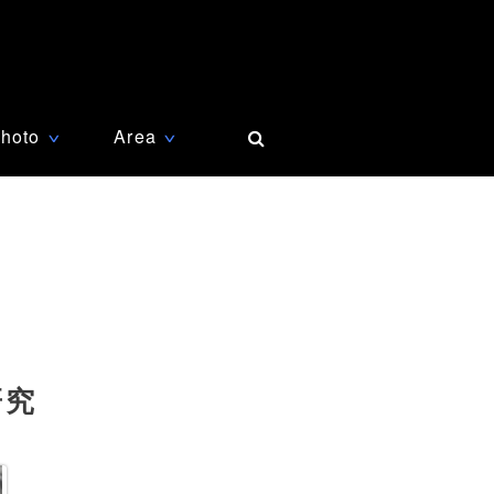
hoto
Area
∨
∨
研究