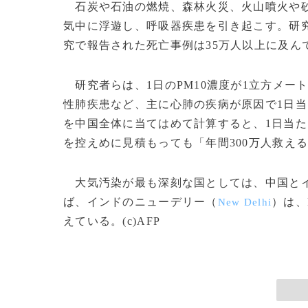
石炭や石油の燃焼、森林火災、火山噴火や砂
気中に浮遊し、呼吸器疾患を引き起こす。研究
究で報告された死亡事例は35万人以上に及ん
研究者らは、1日のPM10濃度が1立方メー
性肺疾患など、主に心肺の疾病が原因で1日当
を中国全体に当てはめて計算すると、1日当た
を控えめに見積もっても「年間300万人救え
大気汚染が最も深刻な国としては、中国とイ
ば、インドのニューデリー（
）は、
New Delhi
えている。(c)AFP