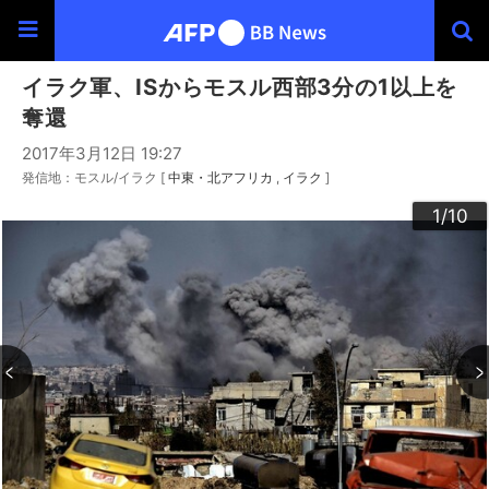
イラク軍、ISからモスル西部3分の1以上を
奪還
2017年3月12日 19:27
発信地：モスル/イラク [
中東・北アフリカ
イラク
]
10
3
4
6
9
2
5
7
8
1
/10
/10
/10
/10
/10
/10
/10
/10
/10
/10