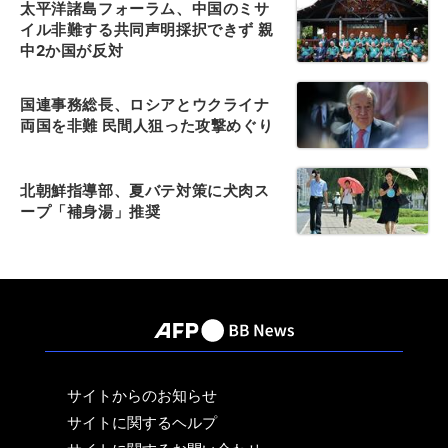
太平洋諸島フォーラム、中国のミサ
イル非難する共同声明採択できず 親
中2か国が反対
国連事務総長、ロシアとウクライナ
両国を非難 民間人狙った攻撃めぐり
北朝鮮指導部、夏バテ対策に犬肉ス
ープ「補身湯」推奨
サイトからのお知らせ
サイトに関するヘルプ