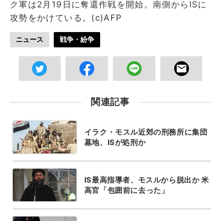
ク軍は2月19日に奪還作戦を開始。南側からISに
攻勢をかけている。(c)AFP
ニュース
戦争・紛争
関連記事
イラク・モスル近郊の刑務所に集団
墓地、ISが処刑か
IS最高指導者、モスルから脱出か 米
高官「包囲前に去った」