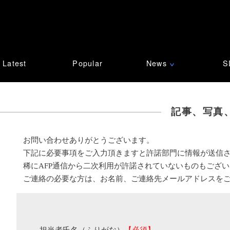
Latest
Popular
News
S
∨
記事、写真
お問い合わせありがとうございます。
下記に必要事項をご入力頂きますと許諾部門に情報が送信
稀にAFP通信から二次利用が許諾されていないものもござ
ご連絡の必要な方は、お名前、ご連絡先メールアドレスを