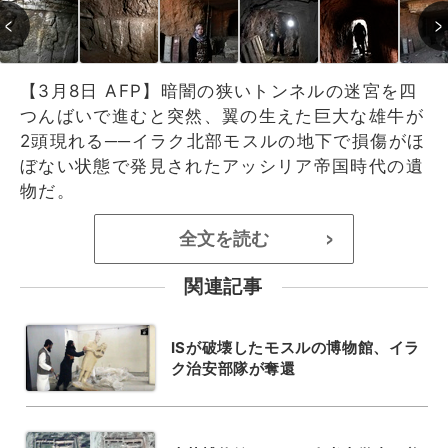
【3月8日 AFP】暗闇の狭いトンネルの迷宮を四
つんばいで進むと突然、翼の生えた巨大な雄牛が
2頭現れる──イラク北部モスルの地下で損傷がほ
ぼない状態で発見されたアッシリア帝国時代の遺
物だ。
全文を読む
>
関連記事
ISが破壊したモスルの博物館、イラ
ク治安部隊が奪還