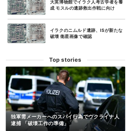
大英博物館でイラク人考古学者を養
成 モスルの遺跡救出作戦に向け
イラクのニムルド遺跡、ISが新たな
破壊 衛星画像で確認
Top stories
独軍需メーカーへのスパイ行為でウクライナ人
逮捕 「破壊工作の準備」