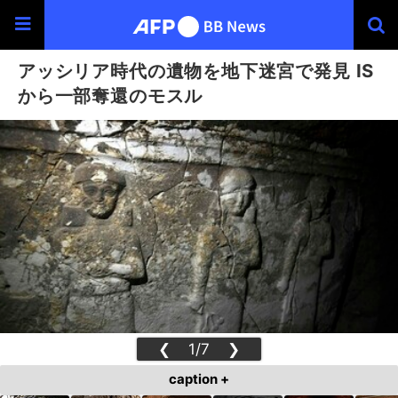
アッシリア時代の遺物を地下迷宮で発見 IS
から一部奪還のモスル
❮
1/7
❯
caption +