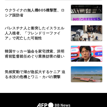
ウクライナの無人機605機撃墜、ロ
シア国防省
パレスチナ人と衝突したイスラエル
人入植者、「フレンドリーファイ
ア」で死亡した可能性
韓国サッカー協会を家宅捜索、洪明
甫前監督就任めぐり業務妨害の疑い
気候変動で湖が急拡大するケニア 迫
る水没の危機とワニ・カバの襲撃