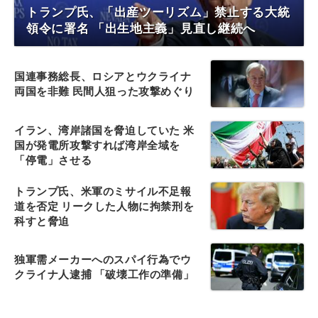
トランプ氏、「出産ツーリズム」禁止する大統
領令に署名 「出生地主義」見直し継続へ
国連事務総長、ロシアとウクライナ
両国を非難 民間人狙った攻撃めぐり
イラン、湾岸諸国を脅迫していた 米
国が発電所攻撃すれば湾岸全域を
「停電」させる
トランプ氏、米軍のミサイル不足報
道を否定 リークした人物に拘禁刑を
科すと脅迫
独軍需メーカーへのスパイ行為でウ
クライナ人逮捕 「破壊工作の準備」