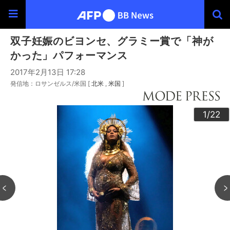
双子妊娠のビヨンセ、グラミー賞で「神が
かった」パフォーマンス
2017年2月13日 17:28
発信地：ロサンゼルス/米国 [
北米
米国
]
20
22
10
13
14
16
19
12
15
17
18
21
11
3
4
6
9
2
5
7
8
1
/22
/22
/22
/22
/22
/22
/22
/22
/22
/22
/22
/22
/22
/22
/22
/22
/22
/22
/22
/22
/22
/22