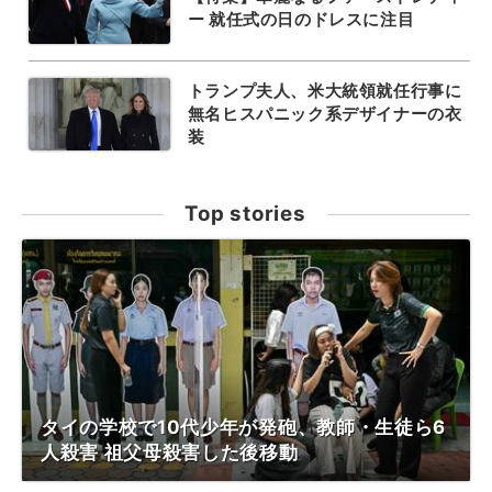
ー 就任式の日のドレスに注目
トランプ夫人、米大統領就任行事に
無名ヒスパニック系デザイナーの衣
装
Top stories
タイの学校で10代少年が発砲、教師・生徒ら6
人殺害 祖父母殺害した後移動