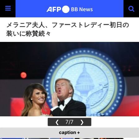
メラニア夫人、ファーストレディー初日の
装いに称賛続々
❮
7/7
❯
caption +