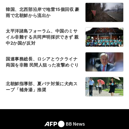
韓国、北西部沿岸で地雷15個回収 豪
雨で北朝鮮から流出か
太平洋諸島フォーラム、中国のミサ
イル非難する共同声明採択できず 親
中2か国が反対
国連事務総長、ロシアとウクライナ
両国を非難 民間人狙った攻撃めぐり
北朝鮮指導部、夏バテ対策に犬肉ス
ープ「補身湯」推奨