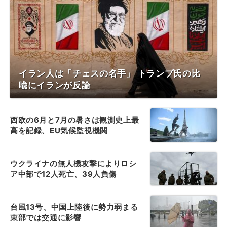
イラン人は「チェスの名手」 トランプ氏の比
喩にイランが反論
西欧の6月と7月の暑さは観測史上最
高を記録、EU気候監視機関
ウクライナの無人機攻撃によりロシ
ア中部で12人死亡、39人負傷
台風13号、中国上陸後に勢力弱まる
東部では交通に影響