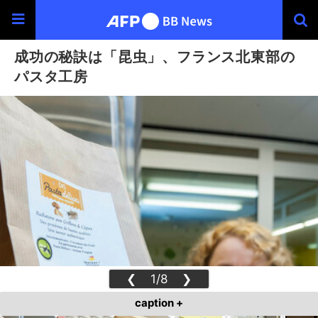
成功の秘訣は「昆虫」、フランス北東部の
パスタ工房
❮
1/8
❯
caption +