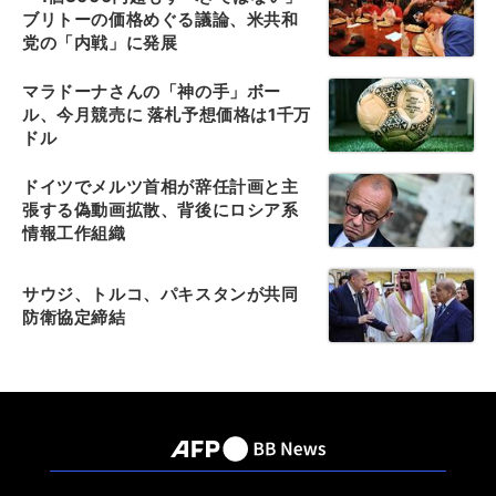
ブリトーの価格めぐる議論、米共和
党の「内戦」に発展
マラドーナさんの「神の手」ボー
ル、今月競売に 落札予想価格は1千万
ドル
ドイツでメルツ首相が辞任計画と主
張する偽動画拡散、背後にロシア系
情報工作組織
サウジ、トルコ、パキスタンが共同
防衛協定締結