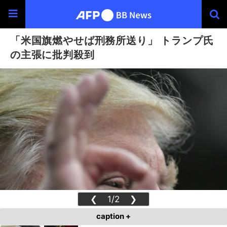
「米国旗燃やせば刑務所送り」 トランプ氏
の主張に批判殺到
❮
1/2
❯
caption +