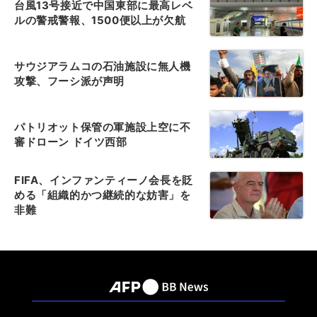
台風13号接近で中国東部に最高レベ
ルの警戒警報、1500便以上が欠航
サウジアラムコの石油施設に無人機
攻撃、フーシ派が声明
パトリオット保管の軍施設上空に不
審ドローン ドイツ西部
FIFA、インファンティーノ会長を貶
める「組織的かつ継続的な妨害」を
非難