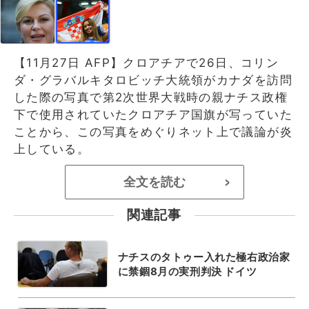
【11月27日 AFP】クロアチアで26日、コリン
ダ・グラバルキタロビッチ大統領がカナダを訪問
した際の写真で第2次世界大戦時の親ナチス政権
下で使用されていたクロアチア国旗が写っていた
ことから、この写真をめぐりネット上で議論が炎
上している。
全文を読む
>
関連記事
ナチスのタトゥー入れた極右政治家
に禁錮8月の実刑判決 ドイツ