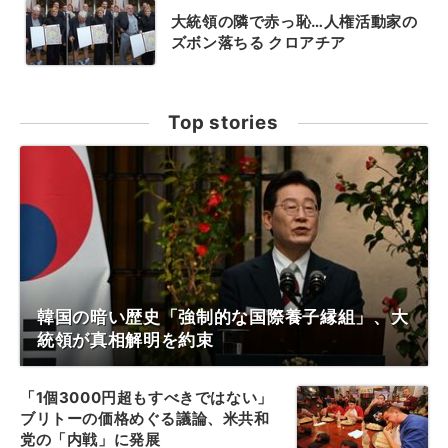
大統領の隣で赤っ恥…人権活動家の
ズボン落ちる クロアチア
Top stories
韓国の暗い歴史「強制的な国際養子縁組」、大
統領が真相解明を約束
「1個3000円超もすべきではない」
ブリトーの価格めぐる議論、米共和
党の「内戦」に発展