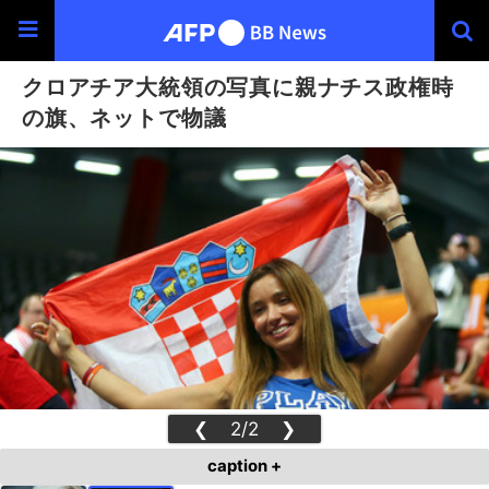
クロアチア大統領の写真に親ナチス政権時
の旗、ネットで物議
❮
2/2
❯
caption +