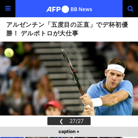
アルゼンチン「五度目の正直」でデ杯初優
勝！ デルポトロが大仕事
❮
27/27
❯
caption +