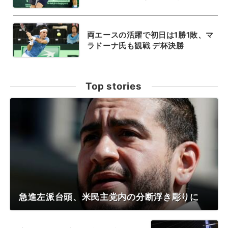
両エースの活躍で初日は1勝1敗、マ
ラドーナ氏も観戦 デ杯決勝
Top stories
急進左派台頭、米民主党内の分断浮き彫りに