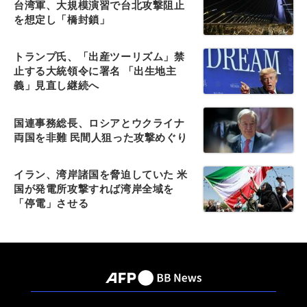
台湾軍、大規模演習で台北攻撃阻止
を想定し「橋封鎖」
トランプ氏、「出産ツーリズム」禁
止する大統領令に署名 「出生地主
義」見直し継続へ
国連事務総長、ロシアとウクライナ
両国を非難 民間人狙った攻撃めぐり
イラン、湾岸諸国を脅迫していた 米
国が発電所攻撃すれば湾岸全域を
「停電」させる