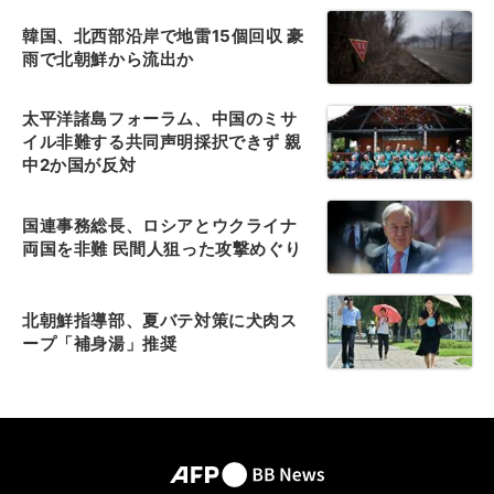
韓国、北西部沿岸で地雷15個回収 豪
雨で北朝鮮から流出か
太平洋諸島フォーラム、中国のミサ
イル非難する共同声明採択できず 親
中2か国が反対
国連事務総長、ロシアとウクライナ
両国を非難 民間人狙った攻撃めぐり
北朝鮮指導部、夏バテ対策に犬肉ス
ープ「補身湯」推奨