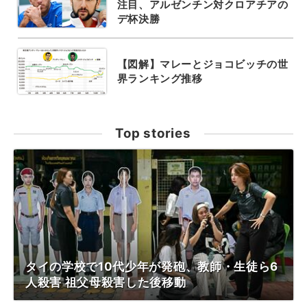
注目、アルゼンチン対クロアチアの
デ杯決勝
【図解】マレーとジョコビッチの世
界ランキング推移
Top stories
タイの学校で10代少年が発砲、教師・生徒ら6
人殺害 祖父母殺害した後移動