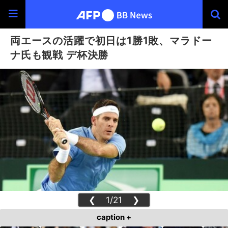
両エースの活躍で初日は1勝1敗、マラドー
ナ氏も観戦 デ杯決勝
❮
1/21
❯
caption +