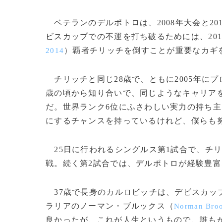
ベテランのデルポトロは、2008年大会と2
ビスカップでの不運を打ち破るためには、20
）覇者チリッチを倒すことが重要なカギ
2014
チリッチと同じ28歳で、ともに2005年に
歳の頃から知り合いで、同じようなキャリア
だ。世界ランク6位にふさわしい実力の持ち
にするチャンスを持っているけれど、僕らも
25日に行われるシングルス第1試合で、チ
戦。続く第2試合では、デルポトロが経験豊
37歳で長身のカルロビッチは、デビスカップ
ラリアのノーマン・ブルックス（
Norman Bro
良かったが、これが人生というもので、誰も