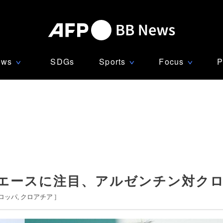
ews
SDGs
Sports
Focus
P
∨
∨
∨
エースに注目、アルゼンチン対ク
ロッパ
クロアチア
]