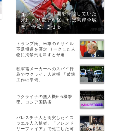
イラン、湾岸諸国を脅迫していた
米国が発電所攻撃すれば湾岸全域
を「停電」させる
トランプ氏、米軍のミサイル
不足報道を否定 リークした人
物に拘禁刑を科すと脅迫
独軍需メーカーへのスパイ行
為でウクライナ人逮捕 「破壊
工作の準備」
ウクライナの無人機605機撃
墜、ロシア国防省
心
パレスチナ人と衝突したイス
ラエル人入植者、「フレンド
リーファイア」で死亡した可