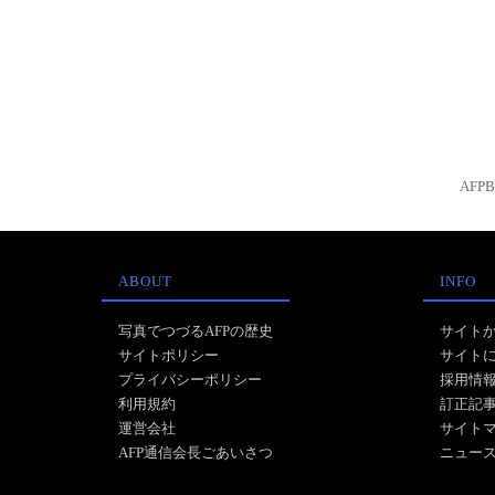
AFP
ABOUT
INFO
写真でつづるAFPの歴史
サイト
サイトポリシー
サイト
プライバシーポリシー
採用情
利用規約
訂正記
運営会社
サイト
AFP通信会長ごあいさつ
ニュー