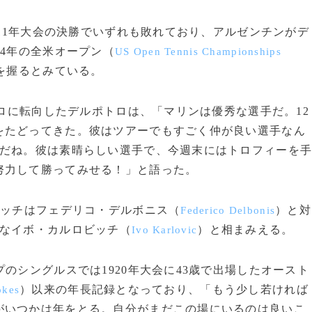
011年大会の決勝でいずれも敗れており、アルゼンチンがデ
14年の全米オープン（
US Open Tennis Championships
を握るとみている。
プロに転向したデルポトロは、「マリンは優秀な選手だ。12
をたどってきた。彼はツアーでもすごく仲が良い選手なん
主だね。彼は素晴らしい選手で、今週末にはトロフィーを
努力して勝ってみせる！」と語った。
リッチはフェデリコ・デルボニス（
）と対
Federico Delbonis
富なイボ・カルロビッチ（
）と相まみえる。
Ivo Karlovic
のシングルスでは1920年大会に43歳で出場したオースト
）以来の年長記録となっており、「もう少し若ければ
okes
がいつかは年をとる。自分がまだこの場にいるのは良いこ