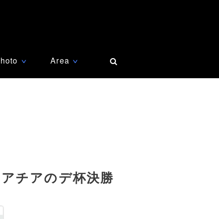
hoto
Area
∨
∨
ロアチアのデ杯決勝