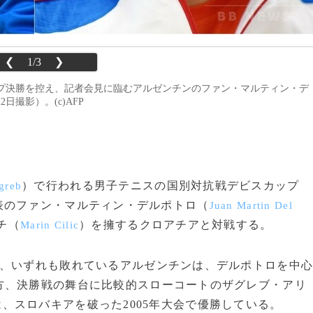
❮
1/3
❯
プ決勝を控え、記者会見に臨むアルゼンチンのファン・マルティン・デ
日撮影）。(c)AFP
）で行われる男子テニスの国別対抗戦デビスカップ
greb
表のファン・マルティン・デルポトロ（
Juan Martin Del
チ（
）を擁するクロアチアと対戦する。
Marin Cilic
、いずれも敗れているアルゼンチンは、デルポトロを中
方、決勝戦の舞台に比較的スローコートのザグレブ・アリ
、スロバキアを破った2005年大会で優勝している。