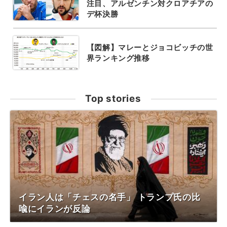
注目、アルゼンチン対クロアチアの
デ杯決勝
【図解】マレーとジョコビッチの世
界ランキング推移
Top stories
イラン人は「チェスの名手」 トランプ氏の比
喩にイランが反論