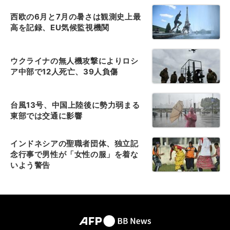
西欧の6月と7月の暑さは観測史上最
高を記録、EU気候監視機関
ウクライナの無人機攻撃によりロシ
ア中部で12人死亡、39人負傷
台風13号、中国上陸後に勢力弱まる
東部では交通に影響
インドネシアの聖職者団体、独立記
念行事で男性が「女性の服」を着な
いよう警告