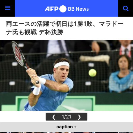
両エースの活躍で初日は1勝1敗、マラドー
ナ氏も観戦 デ杯決勝
❮
1/21
❯
caption +