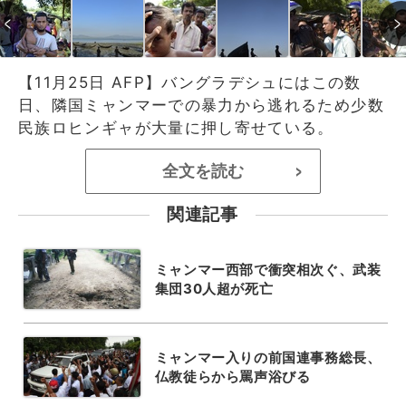
【11月25日 AFP】バングラデシュにはこの数
日、隣国ミャンマーでの暴力から逃れるため少数
民族ロヒンギャが大量に押し寄せている。
全文を読む
>
関連記事
ミャンマー西部で衝突相次ぐ、武装
集団30人超が死亡
ミャンマー入りの前国連事務総長、
仏教徒らから罵声浴びる