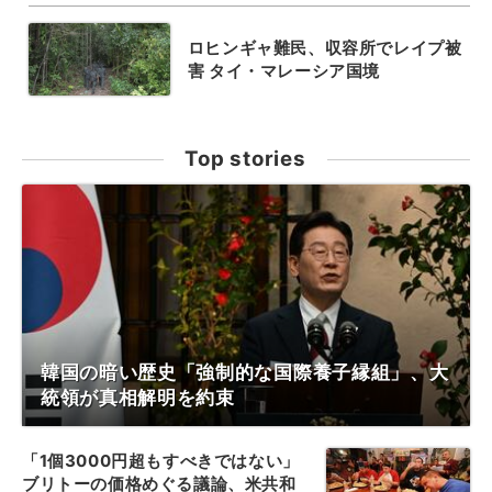
ロヒンギャ難民、収容所でレイプ被
害 タイ・マレーシア国境
Top stories
韓国の暗い歴史「強制的な国際養子縁組」、大
統領が真相解明を約束
「1個3000円超もすべきではない」
ブリトーの価格めぐる議論、米共和