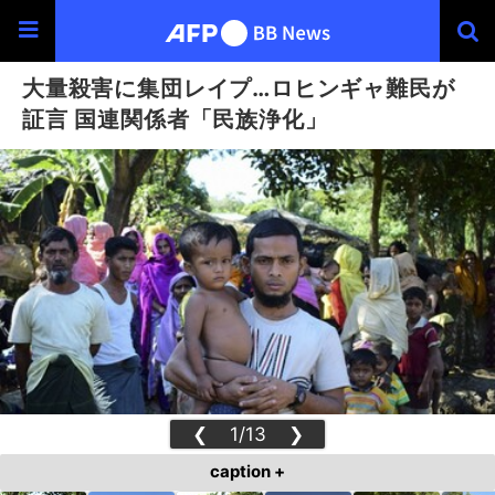
大量殺害に集団レイプ…ロヒンギャ難民が
証言 国連関係者「民族浄化」
❮
1/13
❯
caption +