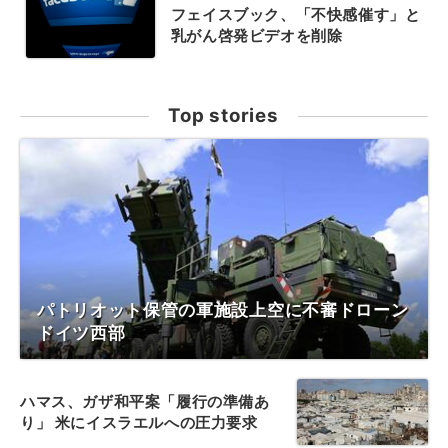
フェイスブック、「不快感催す」と
乳がん啓発ビデオを削除
Top stories
パトリオット保管の軍施設上空に不審ドローン
ドイツ西部
ハマス、ガザ和平案「履行の準備あ
り」 米にイスラエルへの圧力要求