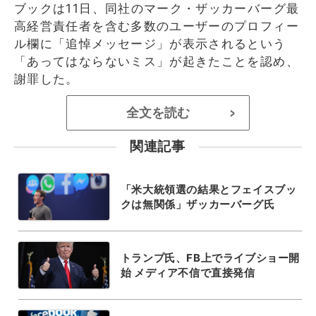
ブックは11日、同社のマーク・ザッカーバーグ最
高経営責任者を含む多数のユーザーのプロフィー
ル欄に「追悼メッセージ」が表示されるという
「あってはならないミス」が起きたことを認め、
謝罪した。
全文を読む
>
関連記事
「米大統領選の結果とフェイスブッ
クは無関係」ザッカーバーグ氏
トランプ氏、FB上でライブショー開
始 メディア不信で直接発信