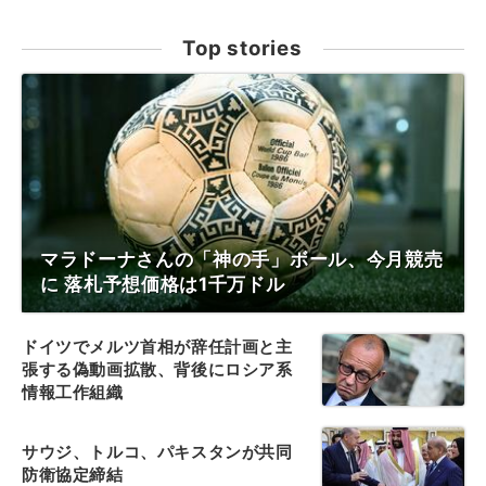
Top stories
マラドーナさんの「神の手」ボール、今月競売
に 落札予想価格は1千万ドル
ドイツでメルツ首相が辞任計画と主
張する偽動画拡散、背後にロシア系
情報工作組織
サウジ、トルコ、パキスタンが共同
防衛協定締結