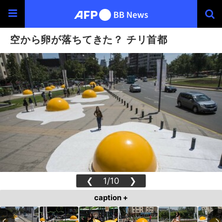
空から卵が落ちてきた？ チリ首都
❮
1/10
❯
caption +