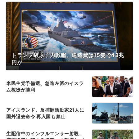
トランプ級原子力戦艦、建造費は15隻で43兆
円か
米民主党予備選、急進左派のイスラ
ム教徒が勝利
アイスランド、反捕鯨活動家21人に
国外退去命令 再入国も禁止
生配信中のインフルエンサー射殺、