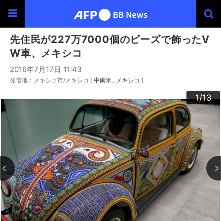
先住民が227万7000個のビーズで飾ったV
W車、メキシコ
2016年7月17日 11:43
発信地：メキシコ市/メキシコ [
中南米
メキシコ
]
10
13
12
11
3
4
6
9
2
5
7
8
1
/13
/13
/13
/13
/13
/13
/13
/13
/13
/13
/13
/13
/13