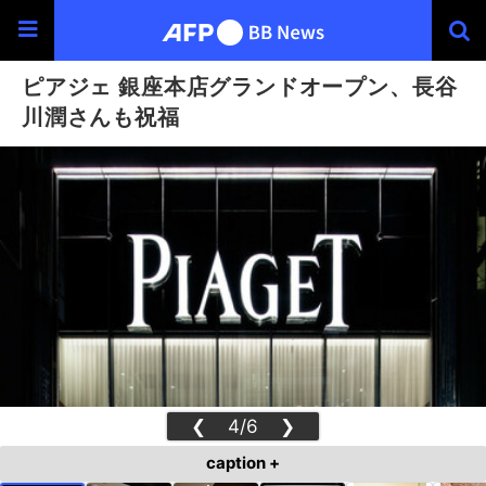
ピアジェ 銀座本店グランドオープン、長谷
川潤さんも祝福
❮
4/6
❯
caption +