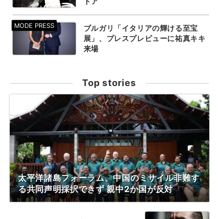
トア
ブルガリ「イタリアの輝ける至宝
展」、プレスプレビューに祐真キキ
来場
Top stories
太平洋諸島フォーラム、中国のミサイル非難す
る共同声明採択できず 親中2か国が反対