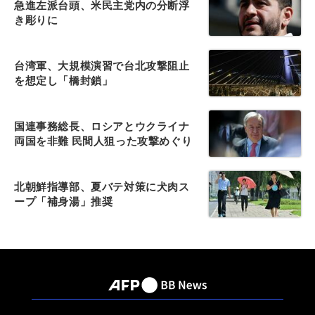
急進左派台頭、米民主党内の分断浮
き彫りに
台湾軍、大規模演習で台北攻撃阻止
を想定し「橋封鎖」
国連事務総長、ロシアとウクライナ
両国を非難 民間人狙った攻撃めぐり
北朝鮮指導部、夏バテ対策に犬肉ス
ープ「補身湯」推奨