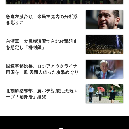
急進左派台頭、米民主党内の分断浮
き彫りに
台湾軍、大規模演習で台北攻撃阻止
を想定し「橋封鎖」
国連事務総長、ロシアとウクライナ
両国を非難 民間人狙った攻撃めぐり
北朝鮮指導部、夏バテ対策に犬肉ス
ープ「補身湯」推奨