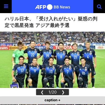
ハリル日本、「受け入れがたい」疑惑の判
定で黒星発進 アジア最終予選
❮
1/20
❯
caption +