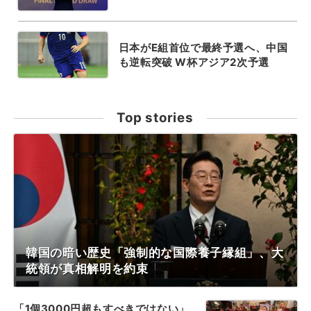
日本がE組首位で最終予選へ、中国
も逆転突破 W杯アジア2次予選
Top stories
韓国の暗い歴史「強制的な国際養子縁組」、大
統領が真相解明を約束
「1個3000円超もすべきではない」