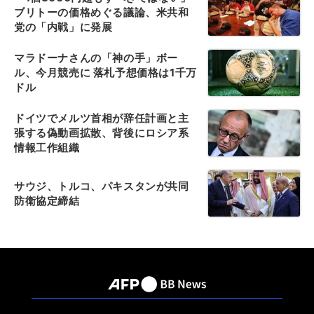
ブリトーの価格めぐる議論、米共和
党の「内戦」に発展
マラドーナさんの「神の手」ボー
ル、今月競売に 落札予想価格は1千万
ドル
ドイツでメルツ首相が辞任計画と主
張する偽動画拡散、背後にロシア系
情報工作組織
サウジ、トルコ、パキスタンが共同
防衛協定締結