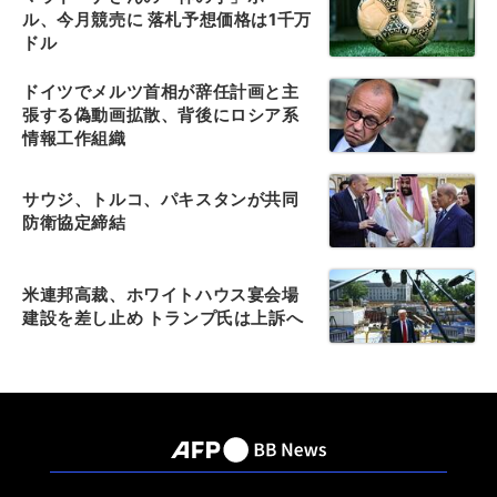
ル、今月競売に 落札予想価格は1千万
ドル
ドイツでメルツ首相が辞任計画と主
張する偽動画拡散、背後にロシア系
情報工作組織
サウジ、トルコ、パキスタンが共同
防衛協定締結
米連邦高裁、ホワイトハウス宴会場
建設を差し止め トランプ氏は上訴へ