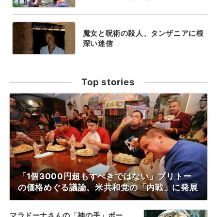
魔女と呪術の殺人、タンザニアに根
深い迷信
Top stories
「1個3000円超もすべきではない」ブリトー
の価格めぐる議論、米共和党の「内戦」に発展
マラドーナさんの「神の手」ボー