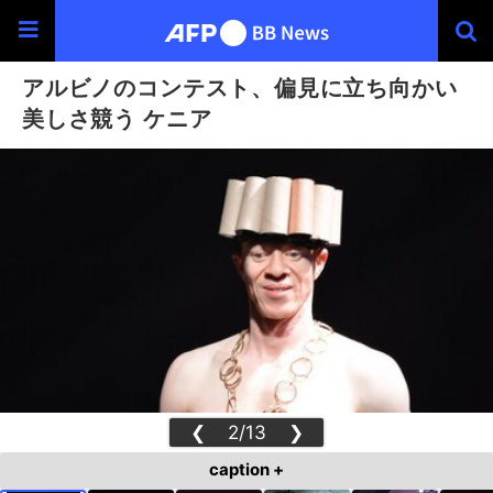
アルビノのコンテスト、偏見に立ち向かい
美しさ競う ケニア
❮
2/13
❯
caption +