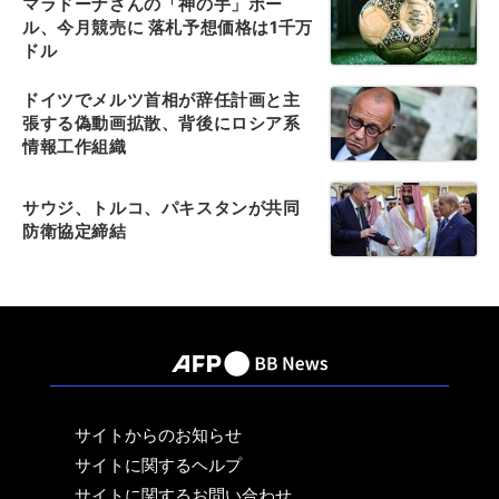
マラドーナさんの「神の手」ボー
ル、今月競売に 落札予想価格は1千万
ドル
ドイツでメルツ首相が辞任計画と主
張する偽動画拡散、背後にロシア系
情報工作組織
サウジ、トルコ、パキスタンが共同
防衛協定締結
サイトからのお知らせ
サイトに関するヘルプ
サイトに関するお問い合わせ