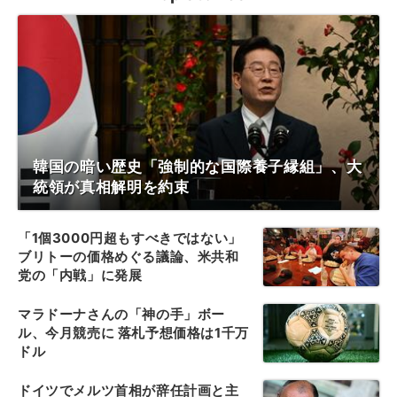
韓国の暗い歴史「強制的な国際養子縁組」、大
統領が真相解明を約束
「1個3000円超もすべきではない」
ブリトーの価格めぐる議論、米共和
党の「内戦」に発展
マラドーナさんの「神の手」ボー
ル、今月競売に 落札予想価格は1千万
ドル
ドイツでメルツ首相が辞任計画と主