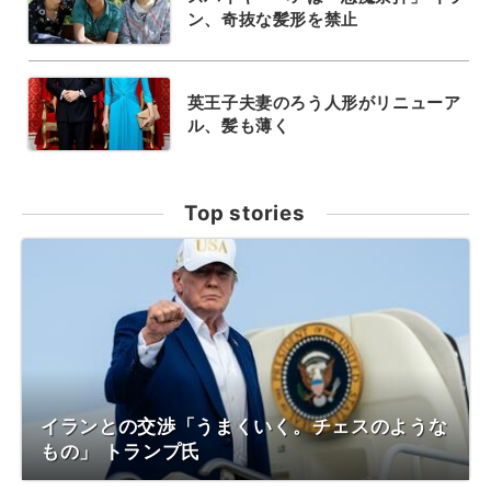
ン、奇抜な髪形を禁止
英王子夫妻のろう人形がリニューア
ル、髪も薄く
Top stories
イランとの交渉「うまくいく。チェスのような
もの」 トランプ氏