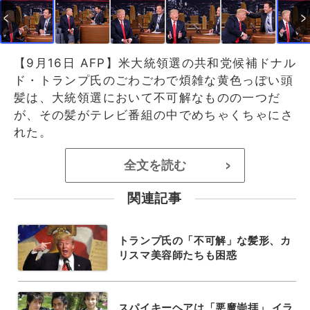
【9月16日 AFP】米大統領選の共和党候補ドナル
ド・トランプ氏のごわごわで煩雑な黄色っぽい頭
髪は、大統領選において不可解なものの一つだ
が、その髪がテレビ番組の中でめちゃくちゃにさ
れた。
全文を読む
>
関連記事
トランプ氏の「不可解」な髪形、カ
リスマ美容師たちも困惑
スパイキーヘアは「悪魔崇拝」 イラ