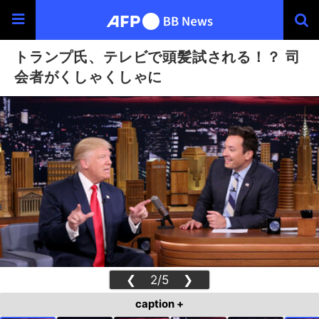
トランプ氏、テレビで頭髪試される！？ 司
会者がくしゃくしゃに
❮
2/5
❯
caption +