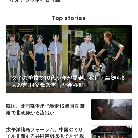
リオデジャネイロ五輪
Top stories
タイの学校で10代少年が発砲、教師・生徒ら6
人殺害 祖父母殺害した後移動
韓国、北西部沿岸で地雷15個回収 豪
雨で北朝鮮から流出か
太平洋諸島フォーラム、中国のミサ
イル非難する共同声明採択できず 親