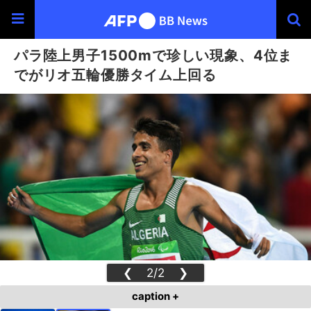
パラ陸上男子1500mで珍しい現象、4位ま
でがリオ五輪優勝タイム上回る
❮
2/2
❯
caption +