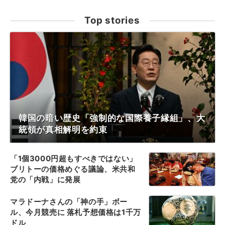
Top stories
韓国の暗い歴史「強制的な国際養子縁組」、大
統領が真相解明を約束
「1個3000円超もすべきではない」
ブリトーの価格めぐる議論、米共和
党の「内戦」に発展
マラドーナさんの「神の手」ボー
ル、今月競売に 落札予想価格は1千万
ドル